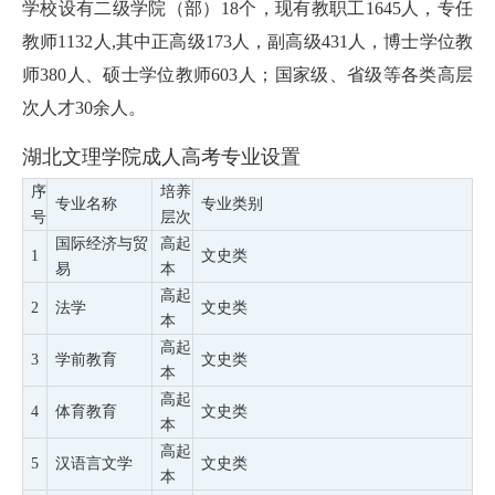
学校设有二级学院（部）18个，现有教职工1645人，专任
教师1132人,其中正高级173人，副高级431人，博士学位教
师380人、硕士学位教师603人；国家级、省级等各类高层
次人才30余人。
湖北文理学院成人高考专业设置
序
培养
专业名称
专业类别
号
层次
国际经济与贸
高起
1
文史类
易
本
高起
2
法学
文史类
本
高起
3
学前教育
文史类
本
高起
4
体育教育
文史类
本
高起
5
汉语言文学
文史类
本