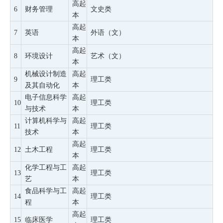
高起
6
财务管理
文史类
本
高起
7
英语
外语（文）
本
高起
8
环境设计
艺术（文）
本
机械设计制造
高起
9
理工类
及其自动化
本
电子信息科学
高起
10
理工类
与技术
本
计算机科学与
高起
11
理工类
技术
本
高起
12
土木工程
理工类
本
化学工程与工
高起
13
理工类
艺
本
食品科学与工
高起
14
理工类
程
本
高起
15
临床医学
理工类