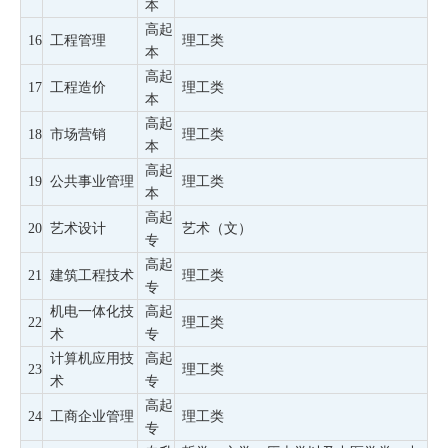
本
高起
16
工程管理
理工类
本
高起
17
工程造价
理工类
本
高起
18
市场营销
理工类
本
高起
19
公共事业管理
理工类
本
高起
20
艺术设计
艺术（文）
专
高起
21
建筑工程技术
理工类
专
机电一体化技
高起
22
理工类
术
专
计算机应用技
高起
23
理工类
术
专
高起
24
工商企业管理
理工类
专